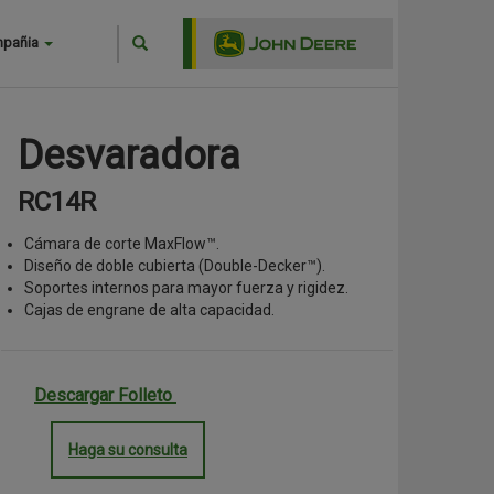
Search
mpañia
Buscar
Desvaradora
RC14R
Cámara de corte MaxFlow
™
.
Diseño de doble cubierta (Double-Decker
™
).
Soportes internos para mayor fuerza y rigidez.
Cajas de engrane de alta capacidad.
Descargar Folleto
Haga su consulta