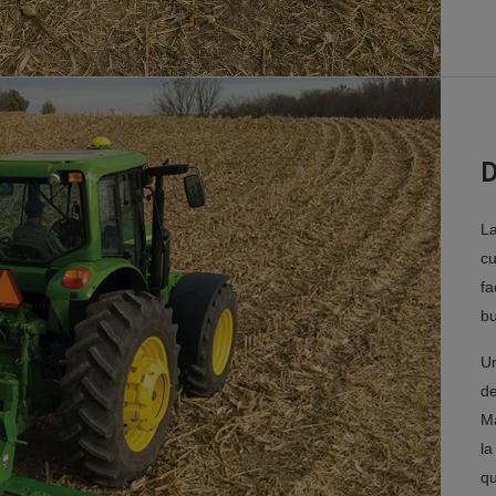
D
La
cu
fa
bu
Un
de
M
la
qu