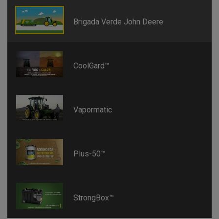
Brigada Verde John Deere
CoolGard™
Vapormatic
Plus-50™
StrongBox™