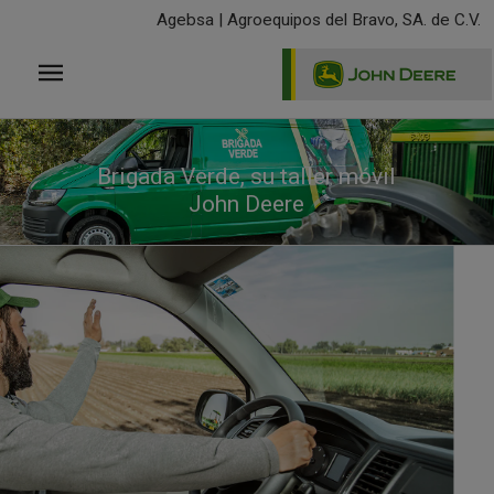
Pasar
Agebsa | Agroequipos del Bravo, SA. de C.V.
al
contenido
principal
Brigada Verde, su taller móvil
John Deere